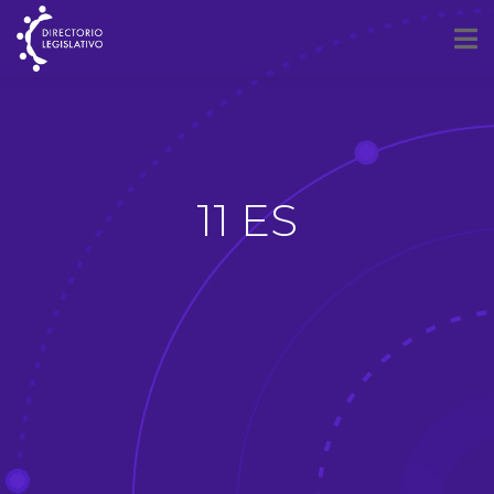
11 ES