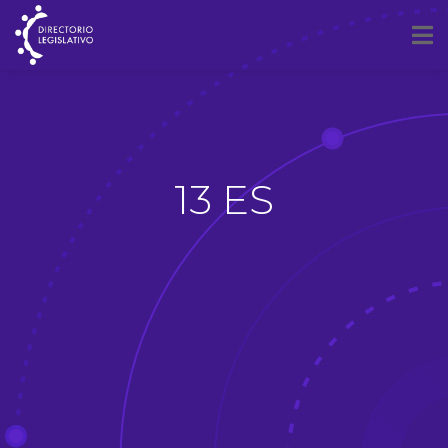
13 ES