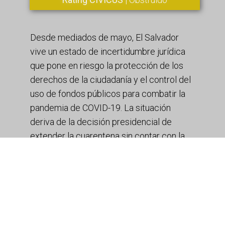
Desde mediados de mayo, El Salvador
vive un estado de incertidumbre jurídica
que pone en riesgo la protección de los
derechos de la ciudadanía y el control del
uso de fondos públicos para combatir la
pandemia de COVID-19. La situación
deriva de la decisión presidencial de
extender la cuarentena sin contar con la
aprobación de la Asamblea Nacional. El 8
de junio la Corte Suprema declaró la
inconstitucionalidad por conexión de
otros 10 decretos ejecutivos que
impusieron restricciones a los derechos
de circulación y reunión en los 80 días