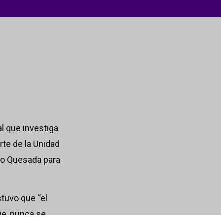
al que investiga
rte de la Unidad
ado Quesada para
stuvo que “el
je, nunca se