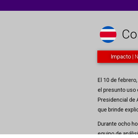
Co
Impacto
| 
El 10 de febrero
el presunto uso 
Presidencial de 
que brinde expli
Durante ocho hor
equipo de anális