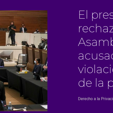
El pre
rechaz
Asamb
acusa
violac
de la 
Derecho a la Privac