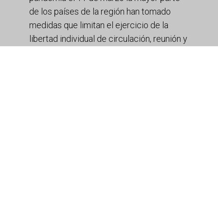
de los países de la región han tomado
medidas que limitan el ejercicio de la
libertad individual de circulación, reunión y
manifestación. Los gobiernos de
Argentina, Colombia y Paraguay
decretaron el aislamiento preventivo
obligatorio, mientras que en Guatemala,
Panamá y Puerto Rico rige el toque de
queda. En el marco de la declaración del
estado de excepción por catástrofe, el
gobierno chileno está dictando medidas
de aislamiento y cuarentena por
localidades. También en Venezuela las
medidas se han aplicado por regiones. El
control del cumplimiento de estas
disposiciones han dejado como saldo