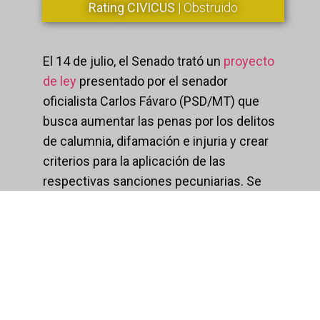
Rating CIVICUS
| Obstruido
El 14 de julio, el Senado trató un
proyecto
de ley
presentado por el senador
oficialista Carlos Fávaro (PSD/MT) que
busca aumentar las penas por los delitos
de calumnia, difamación e injuria y crear
criterios para la aplicación de las
respectivas sanciones pecuniarias. Se
presentaron ocho enmiendas en su
discusión con lo cual el proyecto sigue a
estudio.
De sancionarse, el proyecto modificará
tres artículos del Código Penal. Los
delitos de calumnia, difamación e injuria