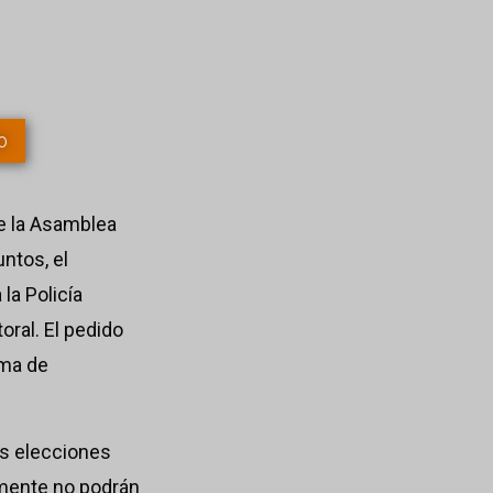
o
te la Asamblea
untos, el
 la Policía
oral. El pedido
ima de
as elecciones
tamente no podrán