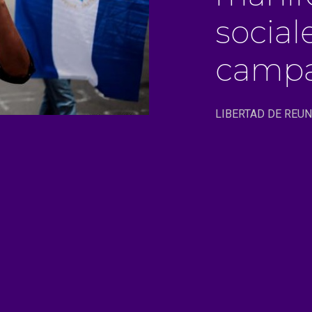
social
campa
LIBERTAD DE REU