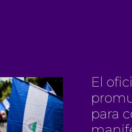
El ofi
promu
para c
manif