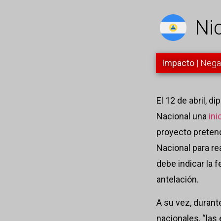
Ni
Impacto
| Nega
E
l 12 de abril, 
Nacional una
ini
proyecto pretende
Nacional para re
debe indicar la 
antelación.
A su vez, durant
nacionales, “las