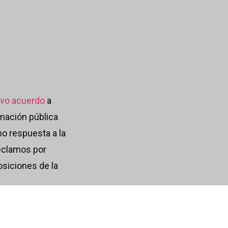
vo acuerdo
a
rmación pública
mo respuesta a la
eclamos por
osiciones de la
ks
presentó una
fallecimientos.