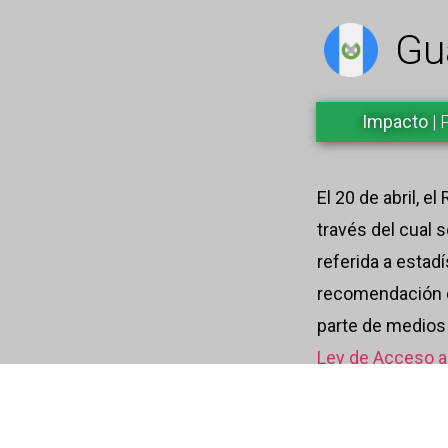
Gu
Impacto
| 
El 20 de abril, 
través del cual 
referida a estad
recomendación d
parte de medios p
Ley de Acceso a 
El antecedente d
solicitud de inf