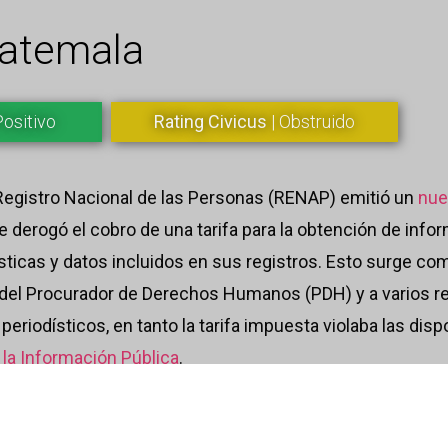
atemala
Positivo
Rating Civicus
| Obstruido
el Registro Nacional de las Personas (RENAP) emitió un
nue
se derogó el cobro de una tarifa para la obtención de info
ísticas y datos incluidos en sus registros. Esto surge co
el Procurador de Derechos Humanos (PDH) y a varios r
eriodísticos, en tanto la tarifa impuesta violaba las disp
la Información Pública
.
ata de agosto del 2020, cuando la alianza
GuatemalaLea
ormación pública ante el RENAP para obtener datos sobre 