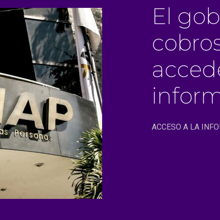
El gob
cobros
accede
inform
ACCESO A LA INF